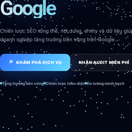
Google
Chiến lược SEO tổng thể, nội dung, entity và dữ liệu giú
doanh nghiệp tăng trưởng bền vững trên Google.
↗
KHÁM PHÁ DỊCH VỤ
NHẬN AUDIT MIỄN PHÍ
Tăng trưởng bền vững
Chiến lược toàn diện
Đo lường minh bạch