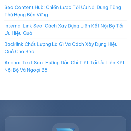
Seo Content Hub: Chiến Lược Tối Ưu Nội Dung Tăng
Thứ Hạng Bền Vững
Internal Link Seo: Cách Xây Dựng Liên Kết Nội Bộ Tối
Ưu Hiệu Quả
Backlink Chất Lượng Là Gì Và Cách Xây Dựng Hiệu
Quả Cho Seo
Anchor Text Seo: Hướng Dẫn Chi Tiết Tối Ưu Liên Kết
Nội Bộ Và Ngoại Bộ