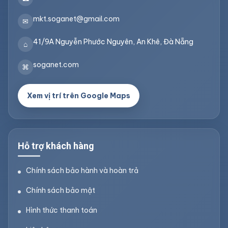
mkt.soganet@gmail.com
✉
41/9A Nguyễn Phước Nguyên, An Khê, Đà Nẵng
⌂
soganet.com
⌘
Xem vị trí trên Google Maps
Hỗ trợ khách hàng
Chính sách bảo hành và hoàn trả
Chính sách bảo mật
Hình thức thanh toán