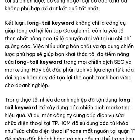
tối ưu chiến lược, bổ sung hoặc loại bỏ các từ khóa
không phù hợp để đạt kết quả tốt nhất.
Kết luận,
long-tail keyword
không chỉ là công cụ
giúp tăng cơ hội lên top Google mà còn là yếu tố
then chốt nâng cao tỷ lệ chuyển đổi và tối ưu chi phí
quảng cáo. Việc hiểu đúng bản chất và áp dụng chiến
lược phù hợp sẽ giúp bạn khai thác tối đa tiềm năng
của
long-tail keyword
trong mọi chiến dịch SEO và
marketing. Hãy bắt đầu phân tích và lựa chọn từ khóa
dài ngay hôm nay để tạo lợi thế cạnh tranh bền vững
cho doanh nghiệp.
Trong thực tế, nhiều doanh nghiệp đã tận dụng
long-
tail keyword
để xây dựng các chiến dịch marketing
hiệu quả. Ví dụ, một công ty cung cấp dịch vụ sửa
chữa điện thoại tại TP.HCM đã sử dụng các từ khóa
như “sửa chữa điện thoại iPhone mất nguồn tại quận 1”
để nhắm đến khách hàng có nhu cầu cụ thể trong khu