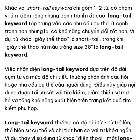
Khác với
short-tail keyword
chỉ gồm 1-2 từ, có phạm
vi tìm kiếm rộng nhưng cạnh tranh rất cao,
long-tail
keyword
tập trung vào các nhu cầu cụ thể, ít cạnh
tranh hơn nhưng lại có khả năng chuyển đổi tốt hơn. Ví
dụ, từ khóa “giày thể thao” là short-tail, trong khi
“giày thể thao nữ màu trắng size 38” là
long-tail
keyword
.
Việc nhận diện
long-tail keyword
dựa trên độ dài
cụm từ và mức độ chi tiết, thường phản ánh câu hỏi
hoặc nhu cầu cụ thể của người dùng. Điều này giúp nội
dung được tối ưu sát với tìm kiếm, giảm thiểu sự mơ
hồ và tăng khả năng xuất hiện trên trang kết quả tìm
kiếm phù hợp.
Long-tail keyword
thường có độ dài từ 3 từ trở lên,
thể hiện sự cụ thể và chi tiết hơn so với từ khóa ngắn.
Ví dụ, thay vì sử dụng từ khóa “điện thoại”, một
long-