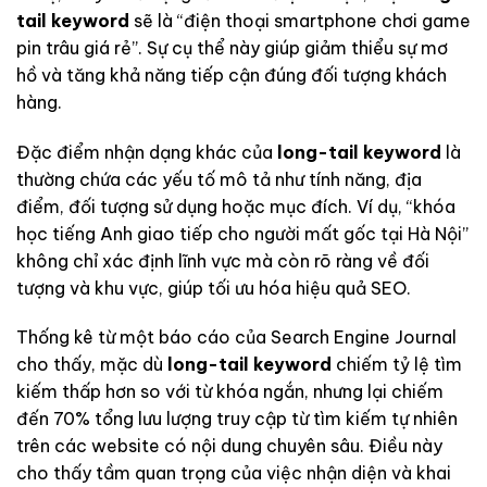
tail keyword
sẽ là “điện thoại smartphone chơi game
pin trâu giá rẻ”. Sự cụ thể này giúp giảm thiểu sự mơ
hồ và tăng khả năng tiếp cận đúng đối tượng khách
hàng.
Đặc điểm nhận dạng khác của
long-tail keyword
là
thường chứa các yếu tố mô tả như tính năng, địa
điểm, đối tượng sử dụng hoặc mục đích. Ví dụ, “khóa
học tiếng Anh giao tiếp cho người mất gốc tại Hà Nội”
không chỉ xác định lĩnh vực mà còn rõ ràng về đối
tượng và khu vực, giúp tối ưu hóa hiệu quả SEO.
Thống kê từ một báo cáo của Search Engine Journal
cho thấy, mặc dù
long-tail keyword
chiếm tỷ lệ tìm
kiếm thấp hơn so với từ khóa ngắn, nhưng lại chiếm
đến 70% tổng lưu lượng truy cập từ tìm kiếm tự nhiên
trên các website có nội dung chuyên sâu. Điều này
cho thấy tầm quan trọng của việc nhận diện và khai