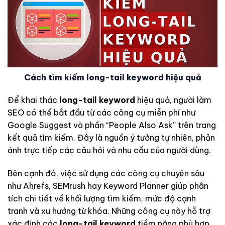
Cách tìm kiếm long-tail keyword hiệu quả
Để khai thác
long-tail keyword
hiệu quả, người làm
SEO có thể bắt đầu từ các công cụ miễn phí như
Google Suggest và phần “People Also Ask” trên trang
kết quả tìm kiếm. Đây là nguồn ý tưởng tự nhiên, phản
ánh trực tiếp các câu hỏi và nhu cầu của người dùng.
Bên cạnh đó, việc sử dụng các công cụ chuyên sâu
như Ahrefs, SEMrush hay Keyword Planner giúp phân
tích chi tiết về khối lượng tìm kiếm, mức độ cạnh
tranh và xu hướng từ khóa. Những công cụ này hỗ trợ
xác định các
long-tail keyword
tiềm năng phù hợp