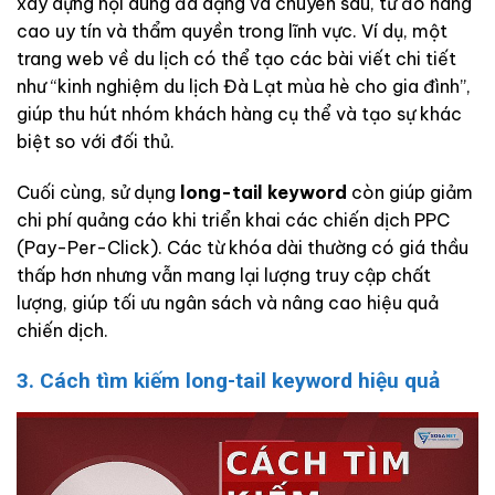
xây dựng nội dung đa dạng và chuyên sâu, từ đó nâng
cao uy tín và thẩm quyền trong lĩnh vực. Ví dụ, một
trang web về du lịch có thể tạo các bài viết chi tiết
như “kinh nghiệm du lịch Đà Lạt mùa hè cho gia đình”,
giúp thu hút nhóm khách hàng cụ thể và tạo sự khác
biệt so với đối thủ.
Cuối cùng, sử dụng
long-tail keyword
còn giúp giảm
chi phí quảng cáo khi triển khai các chiến dịch PPC
(Pay-Per-Click). Các từ khóa dài thường có giá thầu
thấp hơn nhưng vẫn mang lại lượng truy cập chất
lượng, giúp tối ưu ngân sách và nâng cao hiệu quả
chiến dịch.
3. Cách tìm kiếm long-tail keyword hiệu quả