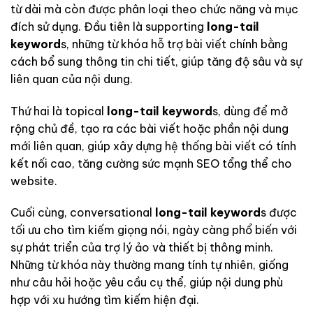
từ dài mà còn được phân loại theo chức năng và mục
đích sử dụng. Đầu tiên là supporting
long-tail
keyword
s, những từ khóa hỗ trợ bài viết chính bằng
cách bổ sung thông tin chi tiết, giúp tăng độ sâu và sự
liên quan của nội dung.
Thứ hai là topical
long-tail keyword
s, dùng để mở
rộng chủ đề, tạo ra các bài viết hoặc phần nội dung
mới liên quan, giúp xây dựng hệ thống bài viết có tính
kết nối cao, tăng cường sức mạnh SEO tổng thể cho
website.
Cuối cùng, conversational
long-tail keyword
s được
tối ưu cho tìm kiếm giọng nói, ngày càng phổ biến với
sự phát triển của trợ lý ảo và thiết bị thông minh.
Những từ khóa này thường mang tính tự nhiên, giống
như câu hỏi hoặc yêu cầu cụ thể, giúp nội dung phù
hợp với xu hướng tìm kiếm hiện đại.