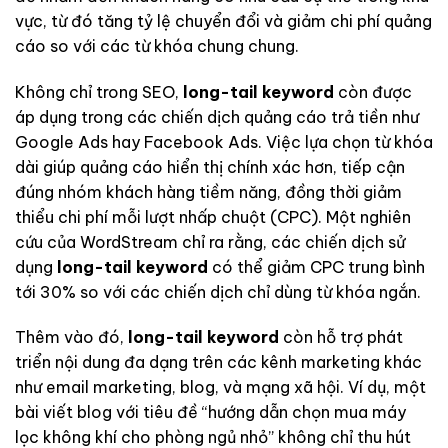
vực, từ đó tăng tỷ lệ chuyển đổi và giảm chi phí quảng
cáo so với các từ khóa chung chung.
Không chỉ trong SEO,
long-tail keyword
còn được
áp dụng trong các chiến dịch quảng cáo trả tiền như
Google Ads hay Facebook Ads. Việc lựa chọn từ khóa
dài giúp quảng cáo hiển thị chính xác hơn, tiếp cận
đúng nhóm khách hàng tiềm năng, đồng thời giảm
thiểu chi phí mỗi lượt nhấp chuột (CPC). Một nghiên
cứu của WordStream chỉ ra rằng, các chiến dịch sử
dụng
long-tail keyword
có thể giảm CPC trung bình
tới 30% so với các chiến dịch chỉ dùng từ khóa ngắn.
Thêm vào đó,
long-tail keyword
còn hỗ trợ phát
triển nội dung đa dạng trên các kênh marketing khác
như email marketing, blog, và mạng xã hội. Ví dụ, một
bài viết blog với tiêu đề “hướng dẫn chọn mua máy
lọc không khí cho phòng ngủ nhỏ” không chỉ thu hút