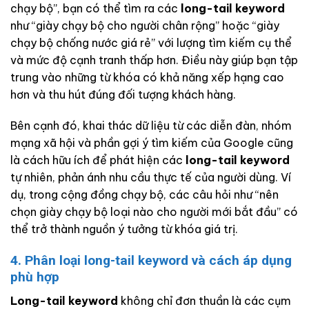
chạy bộ”, bạn có thể tìm ra các
long-tail keyword
như “giày chạy bộ cho người chân rộng” hoặc “giày
chạy bộ chống nước giá rẻ” với lượng tìm kiếm cụ thể
và mức độ cạnh tranh thấp hơn. Điều này giúp bạn tập
trung vào những từ khóa có khả năng xếp hạng cao
hơn và thu hút đúng đối tượng khách hàng.
Bên cạnh đó, khai thác dữ liệu từ các diễn đàn, nhóm
mạng xã hội và phần gợi ý tìm kiếm của Google cũng
là cách hữu ích để phát hiện các
long-tail keyword
tự nhiên, phản ánh nhu cầu thực tế của người dùng. Ví
dụ, trong cộng đồng chạy bộ, các câu hỏi như “nên
chọn giày chạy bộ loại nào cho người mới bắt đầu” có
thể trở thành nguồn ý tưởng từ khóa giá trị.
4. Phân loại long-tail keyword và cách áp dụng
phù hợp
Long-tail keyword
không chỉ đơn thuần là các cụm