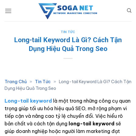
Skip
to
content
TIN TỨC
Long-tail Keyword Là Gì? Cách Tận
Dụng Hiệu Quả Trong Seo
Trang Chủ
»
Tin Tức
»
Long-tail Keyword Là Gì? Cách Tận
Dụng Hiệu Quả Trong Seo
Long-tail keyword
là một trong những công cụ quan
trọng giúp tối ưu hóa hiệu quả SEO, mở rộng phạm vi
tiếp cận và nâng cao tỷ lệ chuyển đổi. Việc hiểu rõ
bản chất và cách tận dụng
long-tail keyword
sẽ
giúp doanh nghiệp hoặc người làm marketing đạt