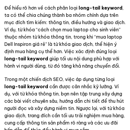
Để hiểu rõ hơn về cách phân loại
long-tail keyword
,
ta có thể chia chúng thành ba nhóm chính dựa trên
mục đích tìm kiếm: thông tin, điều hướng và giao dịch.
Ví dụ, từ khóa “cách chọn mua laptop cho sinh viên”
thuộc nhóm từ khóa thông tin, trong khi “mua laptop
Dell Inspiron giá rẻ” là từ khóa giao dịch, thể hiện ý
định mua hàng cụ thể hơn. Việc xác định đúng loại
long-tail keyword
giúp tối ưu nội dung phù hợp với
hành vi người dùng, từ đó tăng khả năng chuyển đổi.
Trong một chiến dịch SEO, việc áp dụng từng loại
long-tail keyword
cần được cân nhắc kỹ lưỡng. Ví
dụ, với từ khóa thông tin, bạn nên tập trung xây dựng
các bài viết chuyên sâu, hướng dẫn chi tiết để thu hút
người đọc và xây dựng niềm tin. Ngược lại, với từ khóa
giao dịch, trang đích cần tối ưu trải nghiệm mua hàng,
cung cấp thông tin sản phẩm rõ ràng và các ưu đãi
hấp dẫn để thúc đẩy hành vi mua sắm.