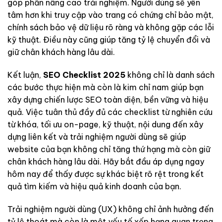
góp phần nâng cao trải nghiệm. Người dùng sẽ yên
tâm hơn khi truy cập vào trang có chứng chỉ bảo mật,
chính sách bảo vệ dữ liệu rõ ràng và không gặp các lỗi
kỹ thuật. Điều này cũng giúp tăng tỷ lệ chuyển đổi và
giữ chân khách hàng lâu dài.
Kết luận,
SEO Checklist 2025
không chỉ là danh sách
các bước thực hiện mà còn là kim chỉ nam giúp bạn
xây dựng chiến lược SEO toàn diện, bền vững và hiệu
quả. Việc tuân thủ đầy đủ các checklist từ nghiên cứu
từ khóa, tối ưu on-page, kỹ thuật, nội dung đến xây
dựng liên kết và trải nghiệm người dùng sẽ giúp
website của bạn không chỉ tăng thứ hạng mà còn giữ
chân khách hàng lâu dài. Hãy bắt đầu áp dụng ngay
hôm nay để thấy được sự khác biệt rõ rệt trong kết
quả tìm kiếm và hiệu quả kinh doanh của bạn.
Trải nghiệm người dùng (UX) không chỉ ảnh hưởng đến
tỷ lệ thoát mà còn là một yếu tố xếp hạng quan trọng