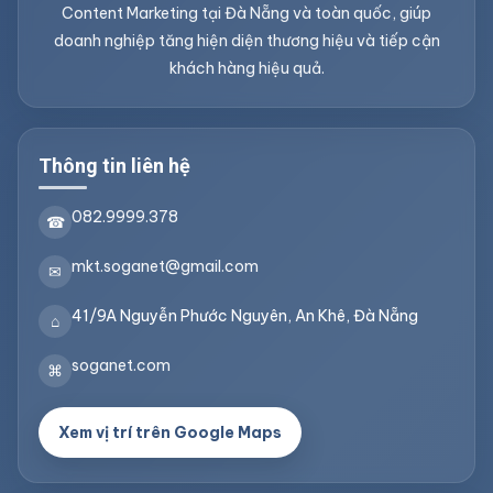
Content Marketing tại Đà Nẵng và toàn quốc, giúp
doanh nghiệp tăng hiện diện thương hiệu và tiếp cận
khách hàng hiệu quả.
Thông tin liên hệ
082.9999.378
☎
mkt.soganet@gmail.com
✉
41/9A Nguyễn Phước Nguyên, An Khê, Đà Nẵng
⌂
soganet.com
⌘
Xem vị trí trên Google Maps