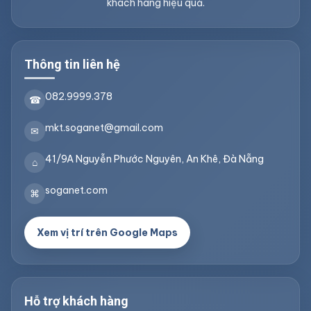
khách hàng hiệu quả.
Thông tin liên hệ
082.9999.378
☎
mkt.soganet@gmail.com
✉
41/9A Nguyễn Phước Nguyên, An Khê, Đà Nẵng
⌂
soganet.com
⌘
Xem vị trí trên Google Maps
Hỗ trợ khách hàng