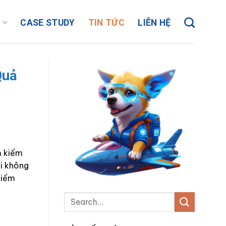
Ụ
CASE STUDY
TIN TỨC
LIÊN HỆ
Quả
m kiếm
ói không
kiếm