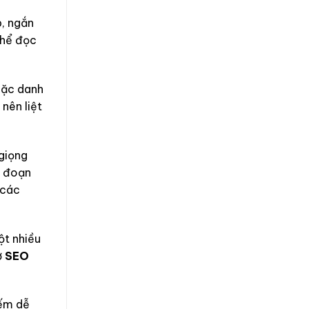
p, ngắn
thể đọc
oặc danh
nên liệt
 giọng
ng đoạn
 các
ột nhiều
ợ
SEO
iếm dễ