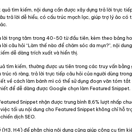
ết quả tìm kiếm, nội dung cần được xây dựng trả lời trực tiế
âu trả lời dễ hiểu, có cấu trúc mạch lạc, giúp trợ lý ảo có 
xác.
ả lời trọng tâm trong 40-50 từ đầu tiên, kèm theo bảng h
rả lời câu hỏi “Làm thế nào để chăm sóc da mụn?”, nội dung 
iếm dễ dàng trích xuất và hiển thị.
 quả tìm kiếm, thường được ưu tiên trong các truy vấn bằng
u trúc rõ ràng, trả lời trực tiếp câu hỏi của người dùng tro
viết về cách làm bánh mì có thể sử dụng đoạn văn tóm tắt
thiết để dễ dàng được Google chọn làm Featured Snippet.
eatured Snippet nhận được trung bình 8,6% lượt nhấp chu
việc tối ưu nội dung cho Featured Snippet không chỉ hỗ tr
chiến dịch SEO.
ý (H3, H4) để phân chia nội dung cũng giúp công cụ tìm k