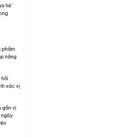
ùa hè”
rong
ản phẩm
úp nâng
 hồi
nh xác vị
 gần vị
 ngày.
rên