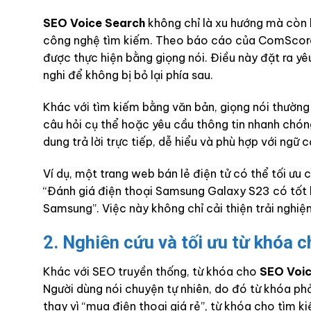
SEO Voice Search
không chỉ là xu hướng mà còn 
công nghệ tìm kiếm. Theo báo cáo của ComScore,
được thực hiện bằng giọng nói. Điều này đặt ra y
nghi để không bị bỏ lại phía sau.
Khác với tìm kiếm bằng văn bản, giọng nói thường 
câu hỏi cụ thể hoặc yêu cầu thông tin nhanh chón
dung trả lời trực tiếp, dễ hiểu và phù hợp với ngữ
Ví dụ, một trang web bán lẻ điện tử có thể tối ưu 
“Đánh giá điện thoại Samsung Galaxy S23 có tốt k
Samsung”. Việc này không chỉ cải thiện trải ngh
2. Nghiên cứu và tối ưu từ khóa 
Khác với SEO truyền thống, từ khóa cho
SEO Voic
Người dùng nói chuyện tự nhiên, do đó từ khóa phả
thay vì “mua điện thoại giá rẻ”, từ khóa cho tìm k