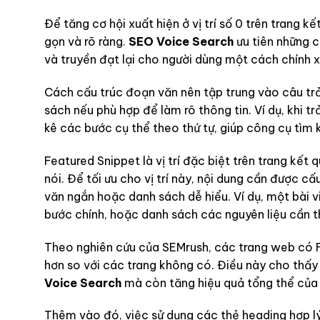
Để tăng cơ hội xuất hiện ở vị trí số 0 trên trang k
gọn và rõ ràng.
SEO Voice Search
ưu tiên những c
và truyền đạt lại cho người dùng một cách chính 
Cách cấu trúc đoạn văn nên tập trung vào câu tr
sách nếu phù hợp để làm rõ thông tin. Ví dụ, khi t
kê các bước cụ thể theo thứ tự, giúp công cụ tìm k
Featured Snippet là vị trí đặc biệt trên trang kết
nói. Để tối ưu cho vị trí này, nội dung cần được cấ
văn ngắn hoặc danh sách dễ hiểu. Ví dụ, một bài 
bước chính, hoặc danh sách các nguyên liệu cần 
Theo nghiên cứu của SEMrush, các trang web có F
hơn so với các trang không có. Điều này cho thấy 
Voice Search
mà còn tăng hiệu quả tổng thể của 
Thêm vào đó, việc sử dụng các thẻ heading hợp l