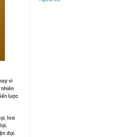
hay vì
 nhiên
hiến lược
ại, loa
lợi,
ện đại.