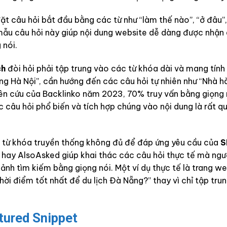
ặt câu hỏi bắt đầu bằng các từ như “làm thế nào”, “ở đâu”
 mẫu câu hỏi này giúp nội dung website dễ dàng được nhận 
 nói.
ch
đòi hỏi phải tập trung vào các từ khóa dài và mang tính 
hàng Hà Nội”, cần hướng đến các câu hỏi tự nhiên như “Nhà 
ên cứu của Backlinko năm 2023, 70% truy vấn bằng giọng 
c câu hỏi phổ biến và tích hợp chúng vào nội dung là rất q
 từ khóa truyền thống không đủ để đáp ứng yêu cầu của
S
hay AlsoAsked giúp khai thác các câu hỏi thực tế mà ngư
cảnh tìm kiếm bằng giọng nói. Một ví dụ thực tế là trang w
thời điểm tốt nhất để du lịch Đà Nẵng?” thay vì chỉ tập tru
tured Snippet