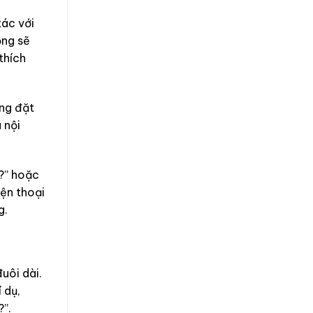
tác với
ộng sẽ
thích
ờng đặt
 nội
u?” hoặc
iện thoại
g.
uôi dài.
 dụ,
?”.