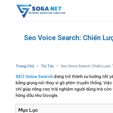
Skip
to
content
Seo Voice Search: Chiến Lư
Trang Chủ
»
Tin Tức
»
Seo Voice Search: Chiến Lược 
SEO Voice Search
đang trở thành xu hướng tất yế
bằng giọng nói thay vì gõ phím truyền thống. Việc
chỉ giúp nâng cao trải nghiệm người dùng mà còn 
hàng đầu như Google.
Mục Lục