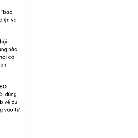
, “bao
diện và
hội
hàng nào
nói có
uan
EO
ời dùng
eb về du
ng vào từ