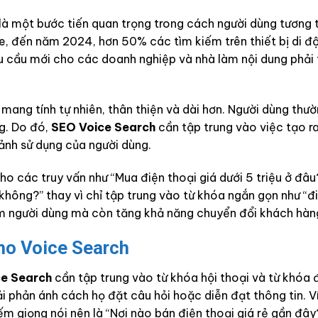
là một bước tiến quan trọng trong cách người dùng tương 
 đến năm 2024, hơn 50% các tìm kiếm trên thiết bị di đ
êu cầu mới cho các doanh nghiệp và nhà làm nội dung phải 
mang tính tự nhiên, thân thiện và dài hơn. Người dùng thư
g. Do đó,
SEO Voice Search
cần tập trung vào việc tạo ra
 cảnh sử dụng của người dùng.
cho các truy vấn như “Mua điện thoại giá dưới 5 triệu ở đâ
hông?” thay vì chỉ tập trung vào từ khóa ngắn gọn như “đ
iệm người dùng mà còn tăng khả năng chuyển đổi khách hàn
cho Voice Search
e Search
cần tập trung vào từ khóa hội thoại và từ khóa đ
i phản ánh cách họ đặt câu hỏi hoặc diễn đạt thông tin. Ví
iếm giọng nói nên là “Nơi nào bán điện thoại giá rẻ gần đây