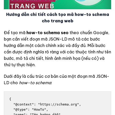
Hướng dẫn chi tiết cách tạo mã how-to schema
cho trang web
Để tạo mã
how-to schema seo
theo chuẩn Google,
bạn cần viết đoạn mã JSON-LD mô tả các bước
hướng dẫn một cách chính xác và đầy đủ. Mỗi bước
cần được định nghĩa rõ ràng với các thuộc tính như tên
bước, mô tả chi tiết, hình ảnh minh họa (nếu có) và
thứ tự thực hiện.
Dưới đây là cấu trúc cơ bản của một đoạn mã JSON-
LD cho
how-to schema
:
{

  "@context": "https://schema.org",

  "@type": "HowTo",

  "name": "Tên hướng dẫn",
