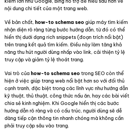
kiếm lớn như Google, Bing hỗ trợ để hiểu sâu hơn về
nội dung chi tiết của một trang web.
Về bản chất,
how-to schema seo
giúp máy tìm kiếm
nhận diện rõ ràng từng bước hướng dẫn, từ đó có thể
hiển thị dưới dạng rich snippets (đoạn trích nổi bật)
trên trang kết quả tìm kiếm. Điều này làm tăng khả
năng thu hút người dùng nhấp vào link, cải thiện tỷ lệ
truy cập và giảm tỷ lệ thoát trang.
Vai trò của
how-to schema seo
trong SEO còn thể
hiện ở việc giúp trang web nổi bật hơn so với đối thủ
cạnh tranh, đặc biệt trong các lĩnh vực như hướng dẫn
kỹ thuật, thủ thuật, công thức nấu ăn, hay các bài viết
chia sẻ kinh nghiệm. Khi Google hiển thị các bước
hướng dẫn rõ ràng và có cấu trúc, người dùng sẽ dễ
dàng tiếp cận thông tin nhanh chóng mà không cần
phải truy cập sâu vào trang.