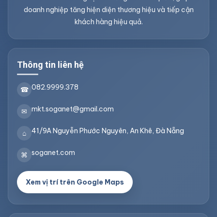
doanh nghiệp tăng hiện diện thương hiệu và tiếp cận
khách hàng hiệu quả.
Thông tin liên hệ
082.9999.378
☎
mkt.soganet@gmail.com
✉
41/9A Nguyễn Phước Nguyên, An Khê, Đà Nẵng
⌂
soganet.com
⌘
Xem vị trí trên Google Maps