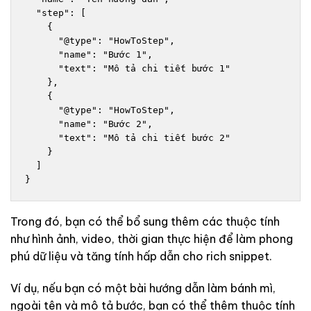
  "step": [

    {

      "@type": "HowToStep",

      "name": "Bước 1",

      "text": "Mô tả chi tiết bước 1"

    },

    {

      "@type": "HowToStep",

      "name": "Bước 2",

      "text": "Mô tả chi tiết bước 2"

    }

  ]

}
Trong đó, bạn có thể bổ sung thêm các thuộc tính
như hình ảnh, video, thời gian thực hiện để làm phong
phú dữ liệu và tăng tính hấp dẫn cho rich snippet.
Ví dụ, nếu bạn có một bài hướng dẫn làm bánh mì,
ngoài tên và mô tả bước, bạn có thể thêm thuộc tính