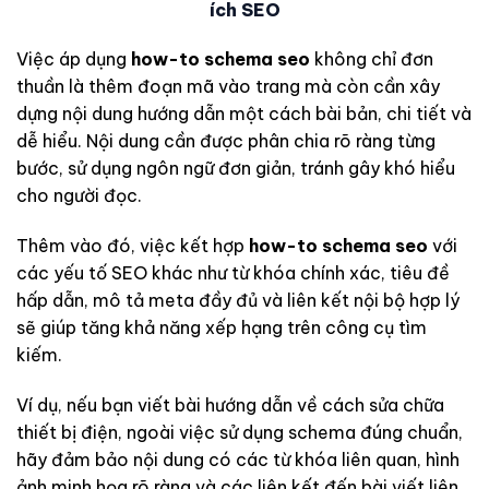
ích SEO
Việc áp dụng
how-to schema seo
không chỉ đơn
thuần là thêm đoạn mã vào trang mà còn cần xây
dựng nội dung hướng dẫn một cách bài bản, chi tiết và
dễ hiểu. Nội dung cần được phân chia rõ ràng từng
bước, sử dụng ngôn ngữ đơn giản, tránh gây khó hiểu
cho người đọc.
Thêm vào đó, việc kết hợp
how-to schema seo
với
các yếu tố SEO khác như từ khóa chính xác, tiêu đề
hấp dẫn, mô tả meta đầy đủ và liên kết nội bộ hợp lý
sẽ giúp tăng khả năng xếp hạng trên công cụ tìm
kiếm.
Ví dụ, nếu bạn viết bài hướng dẫn về cách sửa chữa
thiết bị điện, ngoài việc sử dụng schema đúng chuẩn,
hãy đảm bảo nội dung có các từ khóa liên quan, hình
ảnh minh họa rõ ràng và các liên kết đến bài viết liên