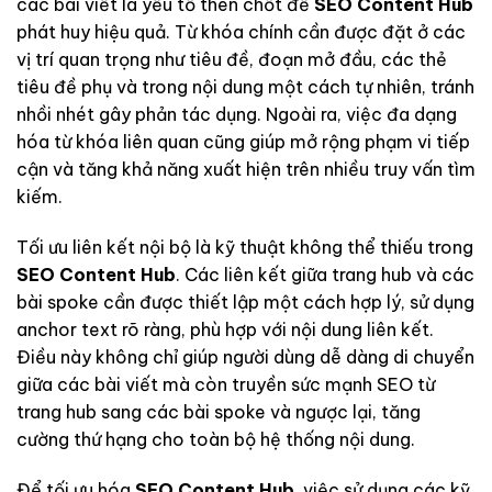
các bài viết là yếu tố then chốt để
SEO Content Hub
phát huy hiệu quả. Từ khóa chính cần được đặt ở các
vị trí quan trọng như tiêu đề, đoạn mở đầu, các thẻ
tiêu đề phụ và trong nội dung một cách tự nhiên, tránh
nhồi nhét gây phản tác dụng. Ngoài ra, việc đa dạng
hóa từ khóa liên quan cũng giúp mở rộng phạm vi tiếp
cận và tăng khả năng xuất hiện trên nhiều truy vấn tìm
kiếm.
Tối ưu liên kết nội bộ là kỹ thuật không thể thiếu trong
SEO Content Hub
. Các liên kết giữa trang hub và các
bài spoke cần được thiết lập một cách hợp lý, sử dụng
anchor text rõ ràng, phù hợp với nội dung liên kết.
Điều này không chỉ giúp người dùng dễ dàng di chuyển
giữa các bài viết mà còn truyền sức mạnh SEO từ
trang hub sang các bài spoke và ngược lại, tăng
cường thứ hạng cho toàn bộ hệ thống nội dung.
Để tối ưu hóa
SEO Content Hub
, việc sử dụng các kỹ