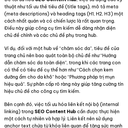
thuật như tối ưu thẻ tiêu đề (title tags), mô tả meta
(meta descriptions) và heading tags (H1, H2, H3) một
cách nhất quán và có chiến lược là rất quan trọng.
Điều này giúp công cụ tìm kiếm dễ dàng nhận diện
chủ đề chính và các chủ đề phụ trong hub.
Ví dụ, đối với một hub về “chăm sóc da”, tiêu đề của
trang chủ nên bao quát toàn bộ chủ đề như “Hướng
dẫn chăm sóc da toàn diện”, trong khi các trang con
có thể có tiêu đề cụ thể hơn như “Cách chọn kem
dưỡng ẩm cho da khô” hoặc “Phương pháp trị mụn
hiệu quả”. Sự phân cấp rõ ràng này giúp tăng cường tín
hiệu chủ đề cho công cụ tìm kiếm.
Bên cạnh đó, việc tối ưu hóa liên kết nội bộ (internal
linking) trong
SEO Content Hub
cần được thực hiện
một cách tự nhiên và hợp lý. Liên kết nên sử dụng
anchor text chứa từ khóa liên quan để tăng sức mạnh