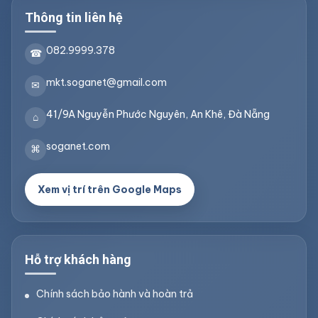
Thông tin liên hệ
082.9999.378
☎
mkt.soganet@gmail.com
✉
41/9A Nguyễn Phước Nguyên, An Khê, Đà Nẵng
⌂
soganet.com
⌘
Xem vị trí trên Google Maps
Hỗ trợ khách hàng
Chính sách bảo hành và hoàn trả