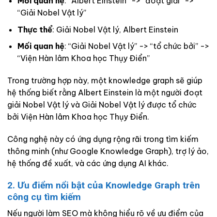
Mối quan hệ
: “Albert Einstein” -> “đoạt giải” ->
“Giải Nobel Vật lý”
Thực thể
: Giải Nobel Vật lý, Albert Einstein
Mối quan hệ
: “Giải Nobel Vật lý” -> “tổ chức bởi” ->
“Viện Hàn lâm Khoa học Thụy Điển”
Trong trường hợp này, một knowledge graph sẽ giúp
hệ thống biết rằng Albert Einstein là một người đoạt
giải Nobel Vật lý và Giải Nobel Vật lý được tổ chức
bởi Viện Hàn lâm Khoa học Thụy Điển.
Công nghệ này có ứng dụng rộng rãi trong tìm kiếm
thông minh (như Google Knowledge Graph), trợ lý ảo,
hệ thống đề xuất, và các ứng dụng AI khác.
2. Ưu điểm nổi bật của Knowledge Graph trên
công cụ tìm kiếm
Nếu người làm SEO mà không hiểu rõ về ưu điểm của