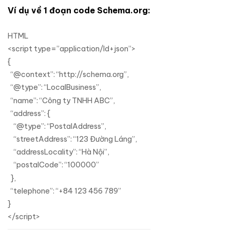
Ví dụ về 1 đoạn code Schema.org:
HTML
<script type=”application/ld+json”>
{
“@context”: “http://schema.org”,
“@type”: “LocalBusiness”,
“name”: “Công ty TNHH ABC”,
“address”: {
“@type”: “PostalAddress”,
“streetAddress”: “123 Đường Láng”,
“addressLocality”: “Hà Nội”,
“postalCode”: “100000”
},
“telephone”: “+84 123 456 789”
}
</script>