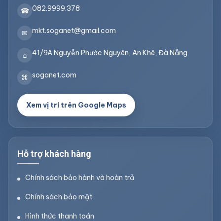
082.9999.378
☎
mkt.soganet@gmail.com
✉
41/9A Nguyễn Phước Nguyên, An Khê, Đà Nẵng
⌂
soganet.com
⌘
Xem vị trí trên Google Maps
Hỗ trợ khách hàng
Chính sách bảo hành và hoàn trả
Chính sách bảo mật
Hình thức thanh toán