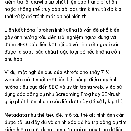
kiểm tra lỗi crawl giúp phát hiện các trang bị chặn
hoặc không thể truy cập bởi bot tìm kiếm, từ đó kịp
thời xử lý để tránh mất cơ hội hiển thị.
Liên kết hỏng (broken link) cũng là vấn đề phổ biến
gây ảnh hưởng xấu đến trải nghiệm người dùng và
điểm SEO. Các liên kết nội bộ và liên kết ngoài cần
được rà soát, sửa chữa hoặc loại bỏ nếu không còn
phù hợp.
Ví dụ, một nghiên cứu của Ahrefs cho thấy 71%
website có ít nhất một liên kết hỏng, điều này ảnh
hưởng tiêu cực đến SEO và uy tín trang web. Việc sử
dụng các công cụ như Screaming Frog hay SEMrush
giúp phát hiện nhanh các liên kết này để xử lý kịp thời.
Metadata như thẻ tiêu đề, mô tả, thẻ alt hình ảnh cần
được tối ưu đầy đủ và chính xác để hỗ trợ công cụ tìm
kiếm hiểu rõ nội dung trang. Ngoài ra, cấu trúc dữ liệu