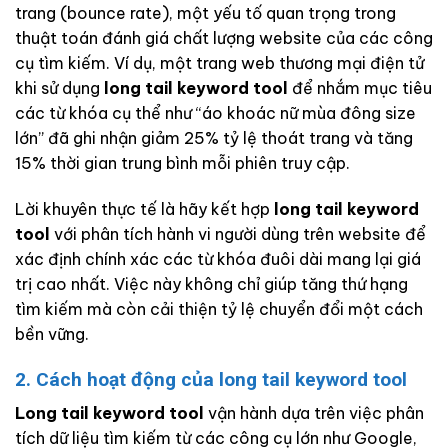
trang (bounce rate), một yếu tố quan trọng trong
thuật toán đánh giá chất lượng website của các công
cụ tìm kiếm. Ví dụ, một trang web thương mại điện tử
khi sử dụng
long tail keyword tool
để nhắm mục tiêu
các từ khóa cụ thể như “áo khoác nữ mùa đông size
lớn” đã ghi nhận giảm 25% tỷ lệ thoát trang và tăng
15% thời gian trung bình mỗi phiên truy cập.
Lời khuyên thực tế là hãy kết hợp
long tail keyword
tool
với phân tích hành vi người dùng trên website để
xác định chính xác các từ khóa đuôi dài mang lại giá
trị cao nhất. Việc này không chỉ giúp tăng thứ hạng
tìm kiếm mà còn cải thiện tỷ lệ chuyển đổi một cách
bền vững.
2. Cách hoạt động của long tail keyword tool
Long tail keyword tool
vận hành dựa trên việc phân
tích dữ liệu tìm kiếm từ các công cụ lớn như Google,