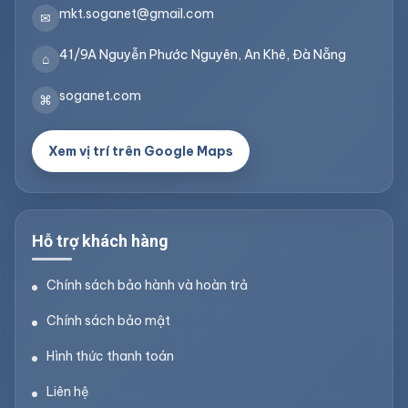
mkt.soganet@gmail.com
✉
41/9A Nguyễn Phước Nguyên, An Khê, Đà Nẵng
⌂
soganet.com
⌘
Xem vị trí trên Google Maps
Hỗ trợ khách hàng
Chính sách bảo hành và hoàn trả
Chính sách bảo mật
Hình thức thanh toán
Liên hệ