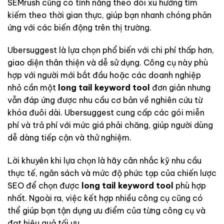
SEMrush cũng có tính năng theo dõi xu hướng tìm
kiếm theo thời gian thực, giúp bạn nhanh chóng phản
ứng với các biến động trên thị trường.
Ubersuggest là lựa chọn phổ biến với chi phí thấp hơn,
giao diện thân thiện và dễ sử dụng. Công cụ này phù
hợp với người mới bắt đầu hoặc các doanh nghiệp
nhỏ cần một
long tail keyword tool
đơn giản nhưng
vẫn đáp ứng được nhu cầu cơ bản về nghiên cứu từ
khóa đuôi dài. Ubersuggest cung cấp các gói miễn
phí và trả phí với mức giá phải chăng, giúp người dùng
dễ dàng tiếp cận và thử nghiệm.
Lời khuyên khi lựa chọn là hãy cân nhắc kỹ nhu cầu
thực tế, ngân sách và mức độ phức tạp của chiến lược
SEO để chọn được
long tail keyword tool
phù hợp
nhất. Ngoài ra, việc kết hợp nhiều công cụ cũng có
thể giúp bạn tận dụng ưu điểm của từng công cụ và
đạt hiệu quả tối ưu.