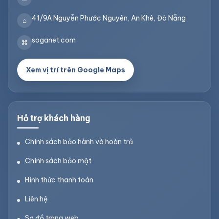
41/9A Nguyễn Phước Nguyên, An Khê, Đà Nẵng
⌂
soganet.com
⌘
Xem vị trí trên Google Maps
Hỗ trợ khách hàng
Chính sách bảo hành và hoàn trả
Chính sách bảo mật
Hình thức thanh toán
Liên hệ
Sơ đồ trang web