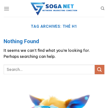
Skip
to
content
TAG ARCHIVES:
THẺ H1
Nothing Found
It seems we can’t find what you’re looking for.
Perhaps searching can help.