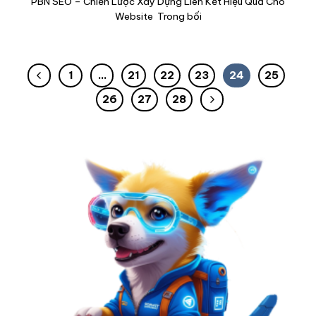
PBN SEO – Chiến Lược Xây Dựng Liên Kết Hiệu Quả Cho
Website Trong bối
1
…
21
22
23
24
25
26
27
28