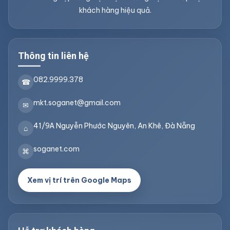
khách hàng hiệu quả.
Thông tin liên hệ
082.9999.378
☎
mkt.soganet@gmail.com
✉
41/9A Nguyễn Phước Nguyên, An Khê, Đà Nẵng
⌂
soganet.com
⌘
Xem vị trí trên Google Maps