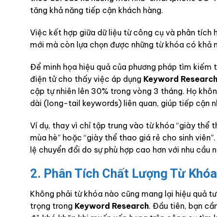
tăng khả năng tiếp cận khách hàng.
Việc kết hợp giữa dữ liệu từ công cụ và phân tích
mới mà còn lựa chọn được những từ khóa có khả n
Để minh họa hiệu quả của phương pháp tìm kiếm t
điện tử cho thấy việc áp dụng
Keyword Researc
cập tự nhiên lên 30% trong vòng 3 tháng. Họ khôn
dài (long-tail keywords) liên quan, giúp tiếp cận
Ví dụ, thay vì chỉ tập trung vào từ khóa “giày thể
mùa hè” hoặc “giày thể thao giá rẻ cho sinh viên
lệ chuyển đổi do sự phù hợp cao hơn với nhu cầu n
2. Phân Tích Chất Lượng Từ Khó
Không phải từ khóa nào cũng mang lại hiệu quả tư
trọng trong
Keyword Research
. Đầu tiên, bạn cầ