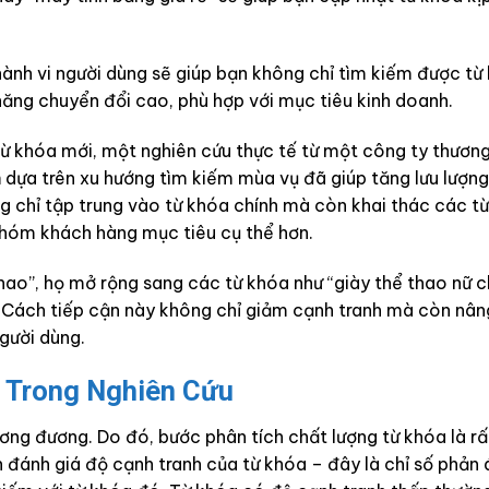
 hành vi người dùng sẽ giúp bạn không chỉ tìm kiếm được từ
ăng chuyển đổi cao, phù hợp với mục tiêu kinh doanh.
ừ khóa mới, một nghiên cứu thực tế từ một công ty thươn
h
dựa trên xu hướng tìm kiếm mùa vụ đã giúp tăng lưu lượng
g chỉ tập trung vào từ khóa chính mà còn khai thác các t
 nhóm khách hàng mục tiêu cụ thể hơn.
 thao”, họ mở rộng sang các từ khóa như “giày thể thao nữ 
”. Cách tiếp cận này không chỉ giảm cạnh tranh mà còn nân
gười dùng.
a Trong Nghiên Cứu
ơng đương. Do đó, bước phân tích chất lượng từ khóa là r
n đánh giá độ cạnh tranh của từ khóa – đây là chỉ số phản