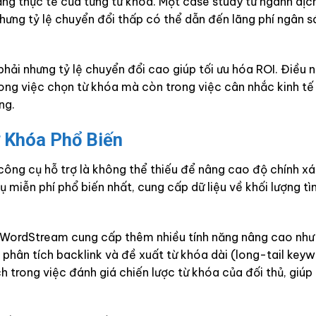
ng thực tế của từng từ khóa. Một case study từ ngành dịch
hưng tỷ lệ chuyển đổi thấp có thể dẫn đến lãng phí ngân 
hải nhưng tỷ lệ chuyển đổi cao giúp tối ưu hóa ROI. Điều 
ong việc chọn từ khóa mà còn trong việc cân nhắc kinh tế
ng.
 Khóa Phổ Biến
 công cụ hỗ trợ là không thể thiếu để nâng cao độ chính xá
 miễn phí phổ biến nhất, cung cấp dữ liệu về khối lượng tì
à WordStream cung cấp thêm nhiều tính năng nâng cao như
, phân tích backlink và đề xuất từ khóa dài (long-tail key
 trong việc đánh giá chiến lược từ khóa của đối thủ, giúp