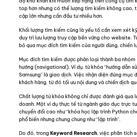
độ khó khăn khi muốn xếp hạng trên công cụ tìm k
top hơn nhưng có thể lượng tìm kiếm không cao, tr
cập lớn nhưng cần đầu tư nhiều hơn.
Khối lượng tìm kiếm cũng là yếu tố cần xem xét kỹ
duy trì lưu lượng truy cập bền vững cho website. 
bỏ qua mục đích tìm kiếm của người dùng, chiến lư
Mục đích tìm kiếm được phân loại thành ba nhóm ch
hướng (navigational). Ví dụ, từ khóa “hướng dẫn s
Samsung” là giao dịch. Việc nhận diện đúng mục đí
khách hàng, từ đó tối ưu nội dung và chiến dịch q
Chất lượng từ khóa không chỉ được đánh giá qua 
doanh. Một ví dụ thực tế từ ngành giáo dục trực 
chuyển đổi cao như “khóa học lập trình Python cho
phổ biến nhưng chung chung như “lập trình”.
Do đó, trong
Keyword Research
, việc phân tích