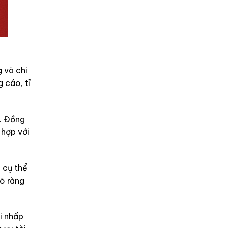
 và chi
 cáo, tỉ
a. Đồng
 hợp với
 cụ thể
rõ ràng
ỗi nhấp