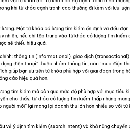
iếm với từ khóa đó. Từ khóa có độ cạnh tranh thấp thường
ong khi từ khóa cạnh tranh cao thường đi kèm với lưu lượn
 lưỡng. Một từ khóa có lượng tìm kiếm ổn định và đều đặn 
Tuy nhiên, nếu chỉ tập trung vào từ khóa có lượng tìm kiếm
ợc sẽ thiếu hiệu quả.
ính: thông tin (informational), giao dịch (transactional)
ử dụng điện thoại” thuộc nhóm thông tin, còn “mua điện th
ch giúp bạn ưu tiên từ khóa phù hợp với giai đoạn trong hà
uảng cáo hiệu quả hơn.
lượng tìm kiếm mà còn qua mức độ phù hợp với mục tiêu ki
tuyến cho thấy, từ khóa có lượng tìm kiếm thấp nhưng mang
 người mới” lại mang lại doanh thu lớn hơn nhiều so với từ
 sâu về ý định tìm kiếm (search intent) và khả năng chuyển 