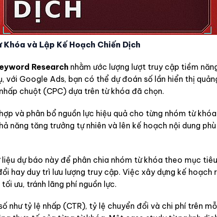
ừ Khóa và Lập Kế Hoạch Chiến Dịch
eyword Research
nhằm ước lượng lượt truy cập tiềm năng
ụ, với Google Ads, bạn có thể dự đoán số lần hiển thị quảng
i nhấp chuột (CPC) dựa trên từ khóa đã chọn.
 hợp và phân bổ nguồn lực hiệu quả cho từng nhóm từ khó
khả năng tăng trưởng tự nhiên và lên kế hoạch nội dung phù
ữ liệu dự báo này để phân chia nhóm từ khóa theo mục tiêu
ổi hay duy trì lưu lượng truy cập. Việc xây dựng kế hoạch 
ối ưu, tránh lãng phí nguồn lực.
số như tỷ lệ nhấp (CTR), tỷ lệ chuyển đổi và chi phí trên m