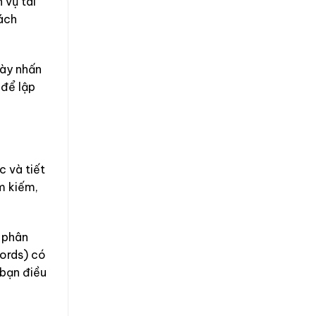
 vụ tài
sách
này nhấn
 để lập
c và tiết
m kiếm,
 phân
words) có
 bạn điều