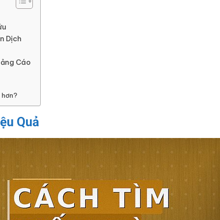
ứu
n Dịch
uảng Cáo
e hơn?
iệu Quả