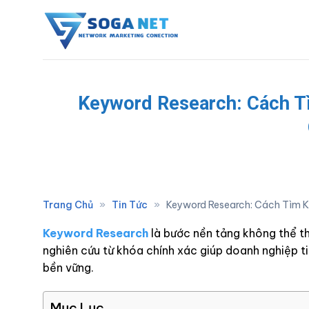
Skip
to
content
Keyword Research: Cách T
Trang Chủ
»
Tin Tức
»
Keyword Research: Cách Tìm 
Keyword Research
là bước nền tảng không thể th
nghiên cứu từ khóa chính xác giúp doanh nghiệp ti
bền vững.
Mục Lục