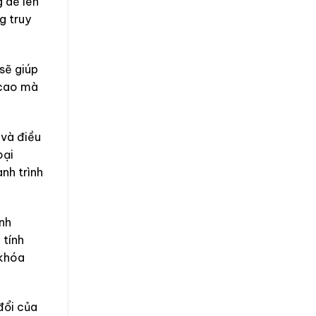
 dễ lên
g truy
sẽ giúp
 cao mà
 và điều
oại
nh trình
nh
 tính
 khóa
đổi của