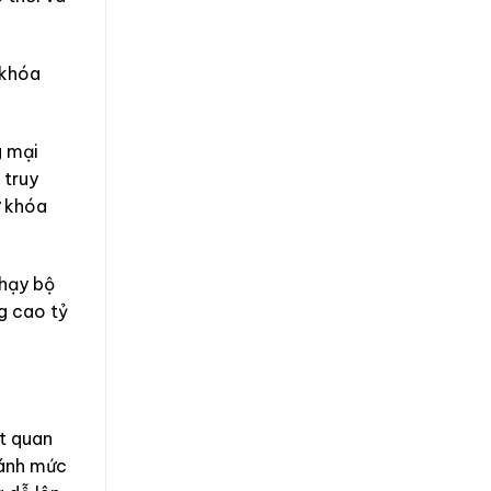
 khóa
g mại
 truy
ừ khóa
chạy bộ
g cao tỷ
ất quan
 ánh mức