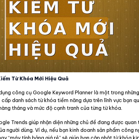
iếm Từ Khóa Mới Hiệu Quả
ử dụng công cụ Google Keyword Planner là một trong nhữn
 cấp danh sách từ khóa tiềm năng dựa trên lĩnh vực bạn q
h hàng tháng và mức độ cạnh tranh của từng từ khóa.
ogle Trends giúp nhận diện những chủ đề đang được quan 
của người dùng. Ví dụ, nếu bạn kinh doanh sản phẩm công n
y “máy tính bảng giá rẻ” sẽ giúp bạn cập nhật từ khóa kịp