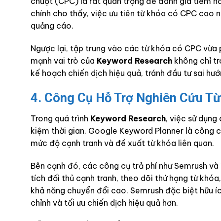
chuột (CPC) là rất quan trọng để đánh giá tiềm nă
chính cho thấy, việc ưu tiên từ khóa có CPC cao n
quảng cáo.
Ngược lại, tập trung vào các từ khóa có CPC vừa p
mạnh vai trò của
Keyword Research
không chỉ tr
kế hoạch chiến dịch hiệu quả, tránh đầu tư sai hướ
4. Công Cụ Hỗ Trợ Nghiên Cứu Từ
Trong quá trình
Keyword Research
, việc sử dụng
kiệm thời gian. Google Keyword Planner là công cụ
mức độ cạnh tranh và đề xuất từ khóa liên quan.
Bên cạnh đó, các công cụ trả phí như Semrush v
tích đối thủ cạnh tranh, theo dõi thứ hạng từ khóa
khả năng chuyển đổi cao. Semrush đặc biệt hữu ích
chỉnh và tối ưu chiến dịch hiệu quả hơn.