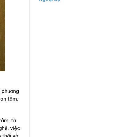
g phương
uan tâm,
tâm, từ
ghệ, việc
 thời và