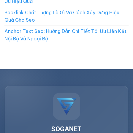
Ưu Hiệu Quả
Backlink Chất Lượng Là Gì Và Cách Xây Dựng Hiệu
Quả Cho Seo
Anchor Text Seo: Hướng Dẫn Chi Tiết Tối Ưu Liên Kết
Nội Bộ Và Ngoại Bộ
SOGANET