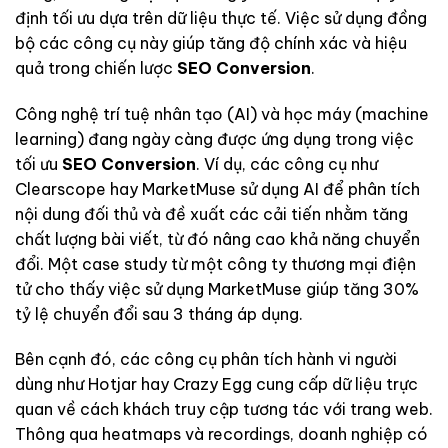
định tối ưu dựa trên dữ liệu thực tế. Việc sử dụng đồng
bộ các công cụ này giúp tăng độ chính xác và hiệu
quả trong chiến lược
SEO Conversion
.
Công nghệ trí tuệ nhân tạo (AI) và học máy (machine
learning) đang ngày càng được ứng dụng trong việc
tối ưu
SEO Conversion
. Ví dụ, các công cụ như
Clearscope hay MarketMuse sử dụng AI để phân tích
nội dung đối thủ và đề xuất các cải tiến nhằm tăng
chất lượng bài viết, từ đó nâng cao khả năng chuyển
đổi. Một case study từ một công ty thương mại điện
tử cho thấy việc sử dụng MarketMuse giúp tăng 30%
tỷ lệ chuyển đổi sau 3 tháng áp dụng.
Bên cạnh đó, các công cụ phân tích hành vi người
dùng như Hotjar hay Crazy Egg cung cấp dữ liệu trực
quan về cách khách truy cập tương tác với trang web.
Thông qua heatmaps và recordings, doanh nghiệp có