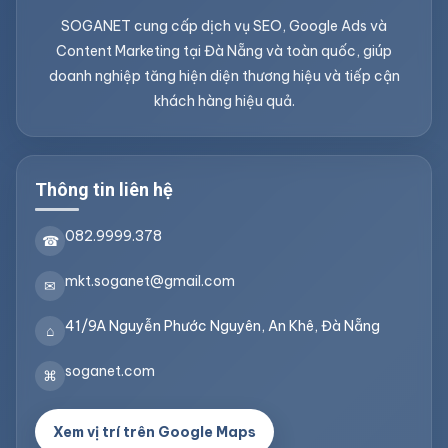
SOGANET cung cấp dịch vụ SEO, Google Ads và
Content Marketing tại Đà Nẵng và toàn quốc, giúp
doanh nghiệp tăng hiện diện thương hiệu và tiếp cận
khách hàng hiệu quả.
Thông tin liên hệ
082.9999.378
☎
mkt.soganet@gmail.com
✉
41/9A Nguyễn Phước Nguyên, An Khê, Đà Nẵng
⌂
soganet.com
⌘
Xem vị trí trên Google Maps